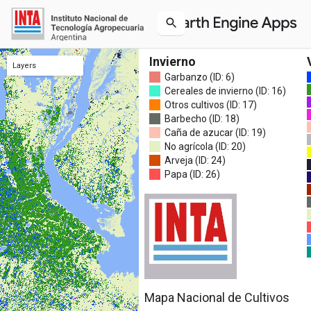
Invierno
Layers
Garbanzo (ID: 6)
MNC verano 2024
MNC invierno 2023
Cereales de invierno (ID: 16)
Otros cultivos (ID: 17)
Barbecho (ID: 18)
Caña de azucar (ID: 19)
No agrícola (ID: 20)
Arveja (ID: 24)
Papa (ID: 26)
Mapa Nacional de Cultivos